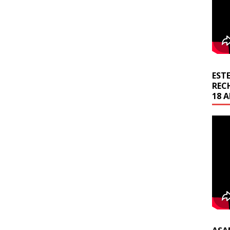
EST
REC
18 A