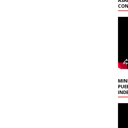
ASA
CON
MINI
PUE
IND