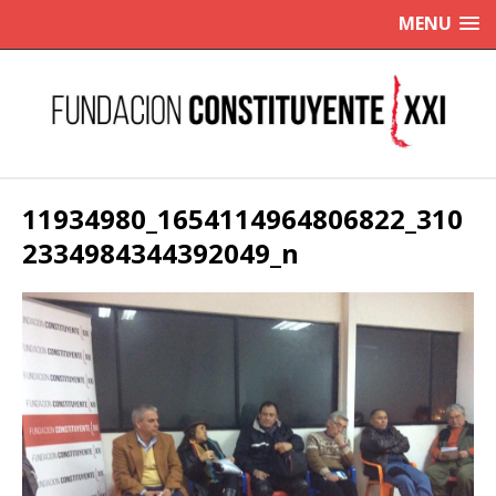
MENU
11934980_1654114964806822_310
2334984344392049_n